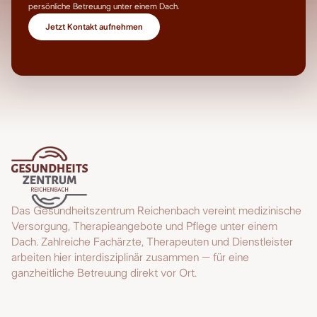
persönliche Betreuung unter einem Dach.
Jetzt Kontakt aufnehmen
Das Gesundheitszentrum Reichenbach vereint medizinische
Versorgung, Therapieangebote und Pflege unter einem
Dach. Zahlreiche Fachärzte, Therapeuten und Dienstleister
arbeiten hier interdisziplinär zusammen – für eine
ganzheitliche Betreuung direkt vor Ort.