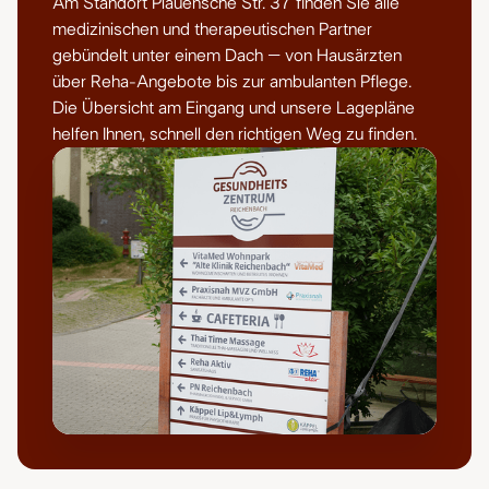
Am Standort Plauensche Str. 37 finden Sie alle
alle Partner auf einen Blick
medizinischen und therapeutischen Partner
gebündelt unter einem Dach – von Hausärzten
über Reha-Angebote bis zur ambulanten Pflege.
Die Übersicht am Eingang und unsere Lagepläne
helfen Ihnen, schnell den richtigen Weg zu finden.